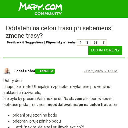
Oddaleni na celou trasu pri sebemensi
zmene trasy?
Feedback & Suggestions | Připomínky a návrhy
4
3
98
3
LOG IN TO REPLY
Josef Böhm
Jun 2, 2026, 7:15 PM
PREMIUM
Offline
Dobry den,
chapu, ze mate UI nejakym zpusobem vyladene pro vetsinu
zakladnich uzivatelu,
ale bylo by prosim Vas mozne do
Nastaveni
alespon webove
aplikace pridat moznost
neoddalovat mapu na celou trasu
, pri:
pridani prujezdniho bodu
odebrani prujezdniho bodu
... atd. (nevim, dela to i pri jinych akcich?)