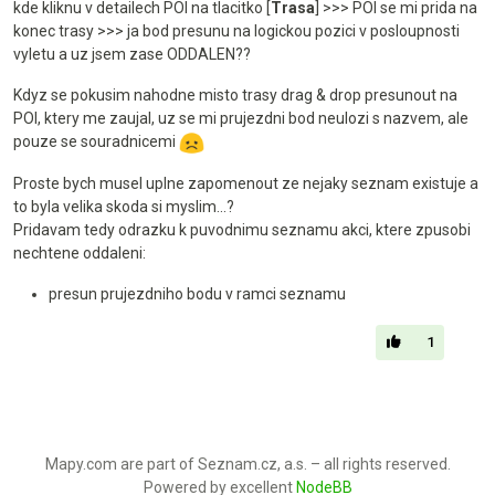
kde kliknu v detailech POI na tlacitko [
Trasa
] >>> POI se mi prida na
konec trasy >>> ja bod presunu na logickou pozici v posloupnosti
vyletu a uz jsem zase ODDALEN??
Kdyz se pokusim nahodne misto trasy drag & drop presunout na
POI, ktery me zaujal, uz se mi prujezdni bod neulozi s nazvem, ale
pouze se souradnicemi
Proste bych musel uplne zapomenout ze nejaky seznam existuje a
to byla velika skoda si myslim...?
Pridavam tedy odrazku k puvodnimu seznamu akci, ktere zpusobi
nechtene oddaleni:
presun prujezdniho bodu v ramci seznamu
1
Mapy.com are part of Seznam.cz, a.s. – all rights reserved.
Powered by excellent
NodeBB