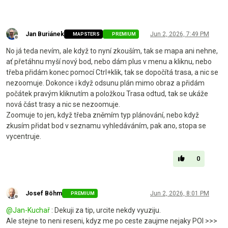
Jan Buriánek
Jun 2, 2026, 7:49 PM
MAPSTERS
PREMIUM
Offline
No já teda nevím, ale když to nyní zkouším, tak se mapa ani nehne,
ať přetáhnu myší nový bod, nebo dám plus v menu a kliknu, nebo
třeba přidám konec pomocí Ctrl+klik, tak se dopočítá trasa, a nic se
nezoomuje. Dokonce i když odsunu plán mimo obraz a přidám
počátek pravým kliknutím a položkou Trasa odtud, tak se ukáže
nová část trasy a nic se nezoomuje.
Zoomuje to jen, když třeba zněmím typ plánování, nebo když
zkusím přidat bod v seznamu vyhledáváním, pak ano, stopa se
vycentruje.
0
Josef Böhm
Jun 2, 2026, 8:01 PM
PREMIUM
Offline
@
Jan-Kuchař
: Dekuji za tip, urcite nekdy vyuziju.
Ale stejne to neni reseni, kdyz me po ceste zaujme nejaky POI >>>