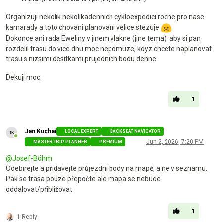
Organizuji nekolik nekolikadennich cykloexpedici rocne pro nase
kamarady a toto chovani planovani velice stezuje
Dokonce ani rada Eweliny v jinem vlakne (jine tema), aby si pan
rozdelil trasu do vice dnu moc nepomuze, kdyz chcete naplanovat
trasu s nizsimi desitkami prujednich bodu denne.
Dekuji moc.
1
Jan Kuchař
LOCAL EXPERT
BACKSEAT NAVIGATOR
Online
Jun 2, 2026, 7:20 PM
MASTER TRIP PLANNER
PREMIUM
@
Josef-Böhm
Odebírejte a přidávejte průjezdní body na mapě, a ne v seznamu.
Pak se trasa pouze přepočte ale mapa se nebude
oddalovat/přibližovat
1
1 Reply