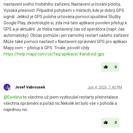
nastavení svého mobilního zařízení, Nastavení určování polohy,
Vysoká přesnost. Případně pohybem v místech, kde je dobrý GPS
signál. Jelikož je GPS poloha určována pomocí spuštěné Služby
Google Play, zkontrolujte si, zda má tato aplikace povolen přístup k
GPS a je aktuální. Je třeba nastavený čas od operátora (např. čas
automaticky). Občas pomůže i jen samotný restart vašeho zařízení.
Může také pomoci nastavit v Nastavení oprávnění GPS pro aplikaci
Mapy.com – přístup k GPS: Trvale, povolit vždy.
https://help.mapy.com/cs/faq/aplikace/#android-gps
0
Josef Vabrousek
Jun 4, 2026, 7:43 PM
Offline
@
Ewelina
to všechno už jsem vyzkoušel restarty přeinstalace
všechna oprávnění a pořád nic.Nekolik let bylo vše v pohodě a
najednou nic
0