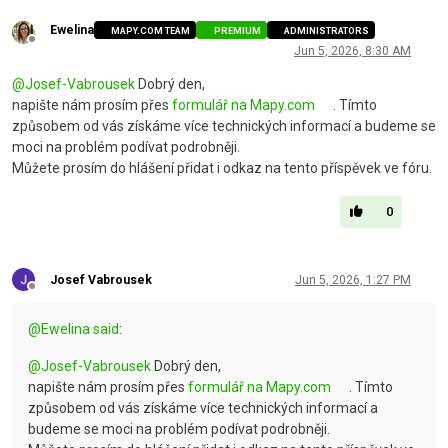
Ewelina
MAPY.COM TEAM
PREMIUM
ADMINISTRATORS
Offline
Jun 5, 2026, 8:30 AM
@
Josef-Vabrousek
Dobrý den,
napište nám prosím přes
formulář na Mapy.com
. Tímto
způsobem od vás získáme více technických informací a budeme se
moci na problém podívat podrobněji.
Můžete prosím do hlášení přidat i odkaz na tento příspěvek ve fóru.
0
Josef Vabrousek
Jun 5, 2026, 1:27 PM
Offline
@
Ewelina
said
:
@
Josef-Vabrousek
Dobrý den,
napište nám prosím přes
formulář na Mapy.com
. Tímto
způsobem od vás získáme více technických informací a
budeme se moci na problém podívat podrobněji.