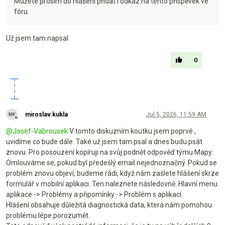
Můžete prosím do hlášení přidat i odkaz na tento příspěvek ve
fóru.
Už jsem tam napsal
0
miroslav.kukla
Jul 5, 2026, 11:59 AM
Offline
@
Josef-Vabrousek
V tomto diskuzním koutku jsem poprvé ,
uvidíme co bude dále. Také už jsem tam psal a dnes budu psát
znovu. Pro posouzení kopíruji na svůj podnět odpověď týmu Mapy:
Omlouváme se, pokud byl předešlý email nejednoznačný. Pokud se
problém znovu objeví, budeme rádi, když nám zašlete hlášení skrze
formulář v mobilní aplikaci. Ten naleznete následovně: Hlavní menu
aplikace -> Problémy a připomínky -> Problém s aplikací.
Hlášení obsahuje důležitá diagnostická data, která nám pomohou
problému lépe porozumět.