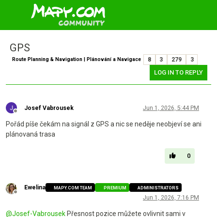
GPS
Route Planning & Navigation | Plánování a Navigace
8
3
279
3
LOG IN TO REPLY
Josef Vabrousek
Jun 1, 2026, 5:44 PM
Offline
Pořád píše čekám na signál z GPS a nic se neděje neobjeví se ani
plánovaná trasa
0
Ewelina
MAPY.COM TEAM
PREMIUM
ADMINISTRATORS
Offline
Jun 1, 2026, 7:16 PM
@
Josef-Vabrousek
Přesnost pozice můžete ovlivnit sami v