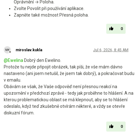
Oprávnění → Poloha.
Zvolte Povolit při používání aplikace.
Zapněte také možnost Přesná poloha.
0
miroslav.kukla
Jul 6, 2026, 8:45 AM
Offline
@
Ewelina
Dobrý den Ewelino.
Protože tu nejde připojit obrázek, tak píši, že vše mám dávno
nastaveno (ani jsem netušil, že jsem tak dobrý), a pokračovat budu
v emailu.
Obávám se však, že Vaše odpověď není přesnou reakcí na
upozornění v předchozí zprávě - tedy jak proběhne to hlášení. A na
kterou problematickou oblast se má klepnout, aby se to hlášení
odeslalo, když teď zkušebně otvírám některé, a vždy se otevře
diskuzní fórum.
0