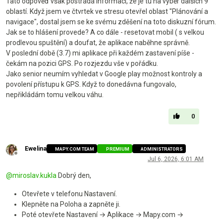
Tato odpověď však postrádá informaci, že je tu na výběr dalších 9
oblastí. Když jsem ve čtvrtek ve stresu otevřel oblast "Plánování a
navigace", dostal jsem se ke svému zděšení na toto diskuzní fórum.
Jak se to hlášení provede? A co dále - resetovat mobil ( s velkou
prodlevou spuštění) a doufat, že aplikace naběhne správně.
V poslední době (3.7) mi aplikace při každém zastavení píše -
čekám na pozici GPS. Po rozjezdu vše v pořádku.
Jako senior neumím vyhledat v Google play možnost kontroly a
povolení přístupu k GPS. Když to donedávna fungovalo,
nepřikládám tomu velkou váhu.
0
Ewelina
MAPY.COM TEAM
PREMIUM
ADMINISTRATORS
Offline
Jul 6, 2026, 6:01 AM
@
miroslav.kukla
Dobrý den,
Otevřete v telefonu Nastavení.
Klepněte na Poloha a zapněte ji.
Poté otevřete Nastavení → Aplikace → Mapy.com →