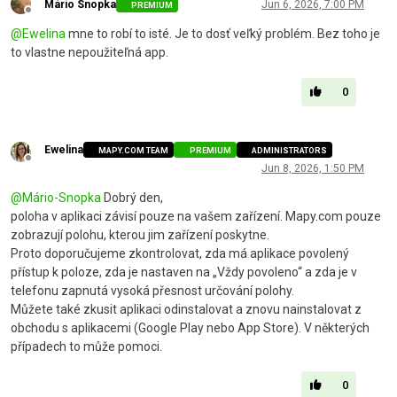
Mário Snopka
Jun 6, 2026, 7:00 PM
PREMIUM
Offline
@
Ewelina
mne to robí to isté. Je to dosť veľký problém. Bez toho je
to vlastne nepoužiteľná app.
0
Ewelina
MAPY.COM TEAM
PREMIUM
ADMINISTRATORS
Offline
Jun 8, 2026, 1:50 PM
@
Mário-Snopka
Dobrý den,
poloha v aplikaci závisí pouze na vašem zařízení. Mapy.com pouze
zobrazují polohu, kterou jim zařízení poskytne.
Proto doporučujeme zkontrolovat, zda má aplikace povolený
přístup k poloze, zda je nastaven na „Vždy povoleno“ a zda je v
telefonu zapnutá vysoká přesnost určování polohy.
Můžete také zkusit aplikaci odinstalovat a znovu nainstalovat z
obchodu s aplikacemi (Google Play nebo App Store). V některých
případech to může pomoci.
0