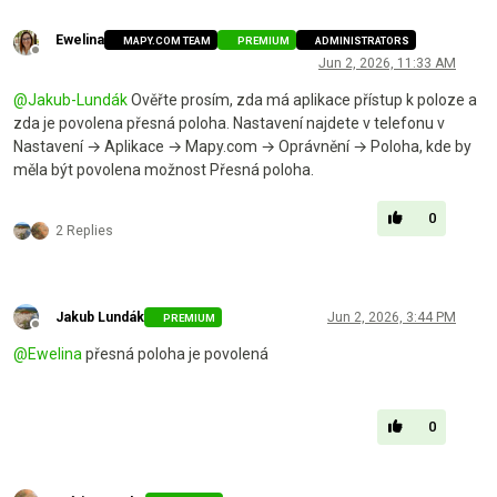
Ewelina
MAPY.COM TEAM
PREMIUM
ADMINISTRATORS
Offline
Jun 2, 2026, 11:33 AM
@
Jakub-Lundák
Ověřte prosím, zda má aplikace přístup k poloze a
zda je povolena přesná poloha. Nastavení najdete v telefonu v
Nastavení → Aplikace → Mapy.com → Oprávnění → Poloha, kde by
měla být povolena možnost Přesná poloha.
0
2 Replies
Jakub Lundák
Jun 2, 2026, 3:44 PM
PREMIUM
Offline
@
Ewelina
přesná poloha je povolená
0