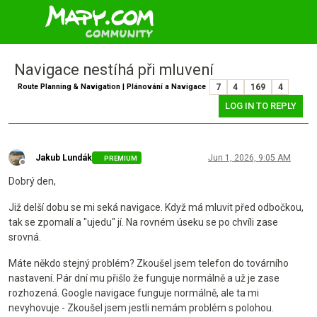
Navigace nestíhá při mluvení
Route Planning & Navigation | Plánování a Navigace
7
4
169
4
LOG IN TO REPLY
Jakub Lundák
Jun 1, 2026, 9:05 AM
PREMIUM
Offline
Dobrý den,
Již delší dobu se mi seká navigace. Když má mluvit před odbočkou,
tak se zpomalí a "ujedu" jí. Na rovném úseku se po chvíli zase
srovná.
Máte někdo stejný problém? Zkoušel jsem telefon do továrního
nastavení. Pár dní mu přišlo že funguje normálně a už je zase
rozhozená. Google navigace funguje normálně, ale ta mi
nevyhovuje - Zkoušel jsem jestli nemám problém s polohou.