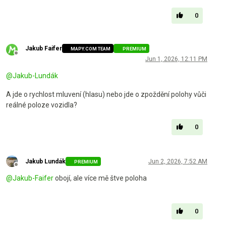
0
Jakub Faifer
MAPY.COM TEAM
PREMIUM
Offline
Jun 1, 2026, 12:11 PM
@
Jakub-Lundák
A jde o rychlost mluvení (hlasu) nebo jde o zpoždění polohy vůči
reálné poloze vozidla?
0
Jakub Lundák
Jun 2, 2026, 7:52 AM
PREMIUM
Offline
@
Jakub-Faifer
obojí, ale více mě štve poloha
0