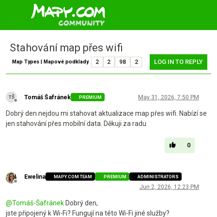
Stahování map přes wifi
LOG IN TO REPLY
Map Types | Mapové podklady
2
2
98
2
Tomáš Šafránek
May 31, 2026, 7:50 PM
PREMIUM
Offline
Dobrý den nejdou mi stahovat aktualizace map přes wifi. Nabízí se
jen stahování přes mobilní data. Děkuji za radu
0
Ewelina
MAPY.COM TEAM
PREMIUM
ADMINISTRATORS
Offline
Jun 2, 2026, 12:23 PM
@
Tomáš-Šafránek
Dobrý den,
jste připojený k Wi-Fi? Fungují na této Wi-Fi jiné služby?