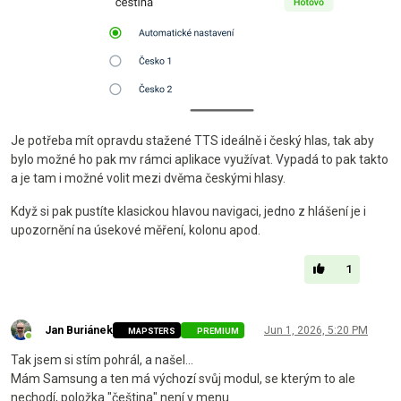
Je potřeba mít opravdu stažené TTS ideálně i český hlas, tak aby
bylo možné ho pak mv rámci aplikace využívat. Vypadá to pak takto
a je tam i možné volit mezi dvěma českými hlasy.
Když si pak pustíte klasickou hlavou navigaci, jedno z hlášení je i
upozornění na úsekové měření, kolonu apod.
1
Jan Buriánek
Jun 1, 2026, 5:20 PM
MAPSTERS
PREMIUM
Online
Tak jsem si stím pohrál, a našel...
Mám Samsung a ten má výchozí svůj modul, se kterým to ale
nechodí, položka "čeština" není v menu.