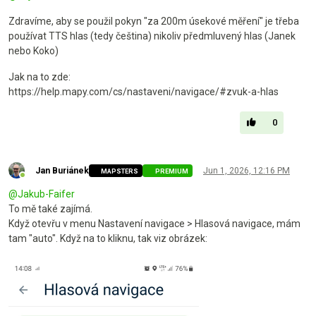
Zdravíme, aby se použil pokyn "za 200m úsekové měření" je třeba
používat TTS hlas (tedy čeština) nikoliv předmluvený hlas (Janek
nebo Koko)
Jak na to zde:
https://help.mapy.com/cs/nastaveni/navigace/#zvuk-a-hlas
0
Jan Buriánek
Jun 1, 2026, 12:16 PM
MAPSTERS
PREMIUM
Online
@
Jakub-Faifer
To mě také zajímá.
Když otevřu v menu Nastavení navigace > Hlasová navigace, mám
tam "auto". Když na to kliknu, tak viz obrázek: