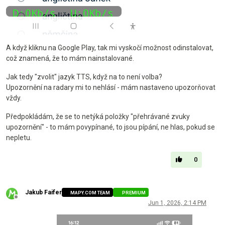
A když kliknu na Google Play, tak mi vyskočí možnost odinstalovat,
což znamená, že to mám nainstalované.
Jak tedy "zvolit" jazyk TTS, když na to není volba?
Upozornění na radary mi to nehlásí - mám nastaveno upozorňovat
vždy.
Předpokládám, že se to netýká položky "přehrávané zvuky
upozornění" - to mám povypínané, to jsou pípání, ne hlas, pokud se
nepletu.
0
Jakub Faifer
MAPY.COM TEAM
PREMIUM
Offline
Jun 1, 2026, 2:14 PM