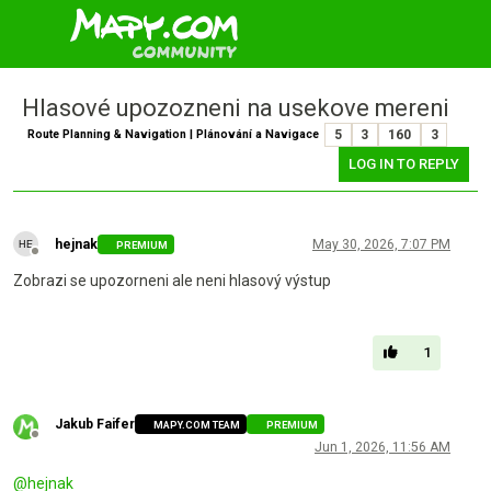
Hlasové upozozneni na usekove mereni
Route Planning & Navigation | Plánování a Navigace
5
3
160
3
LOG IN TO REPLY
hejnak
May 30, 2026, 7:07 PM
PREMIUM
Offline
Zobrazi se upozorneni ale neni hlasový výstup
1
Jakub Faifer
MAPY.COM TEAM
PREMIUM
Offline
Jun 1, 2026, 11:56 AM
@
hejnak