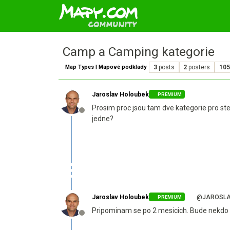
Camp a Camping kategorie
Map Types | Mapové podklady
3
posts
2
posters
105
Jaroslav Holoubek
PREMIUM
Prosim proc jsou tam dve kategorie pro stej
Offline
jedne?
Jaroslav Holoubek
@JAROSLA
PREMIUM
Pripominam se po 2 mesicich. Bude nekdo 
Offline