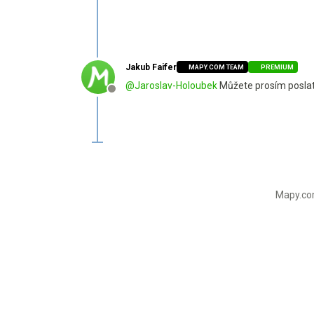
Jakub Faifer
MAPY.COM TEAM
PREMIUM
@
Jaroslav-Holoubek
Můžete prosím poslat 
Offline
Mapy.com