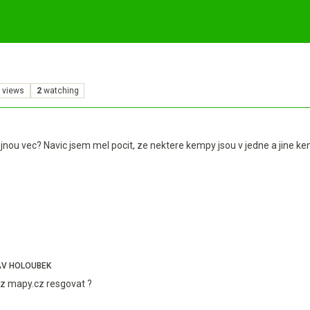
views
2
watching
nou vec? Navic jsem mel pocit, ze nektere kempy jsou v jedne a jine kem
V HOLOUBEK
z mapy.cz resgovat ?