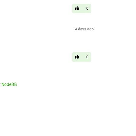
0
14 days ago
0
t
NodeBB