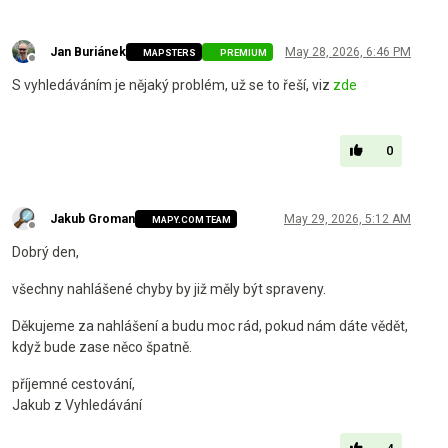
Jan Buriánek
May 28, 2026, 6:46 PM
MAPSTERS
PREMIUM
Offline
S vyhledáváním je nějaký problém, už se to řeší, viz
zde
0
Jakub Groman
May 29, 2026, 5:12 AM
MAPY.COM TEAM
Offline
Dobrý den,
všechny nahlášené chyby by již měly být spraveny.
Děkujeme za nahlášení a budu moc rád, pokud nám dáte vědět,
když bude zase něco špatně.
příjemné cestování,
Jakub z Vyhledávání