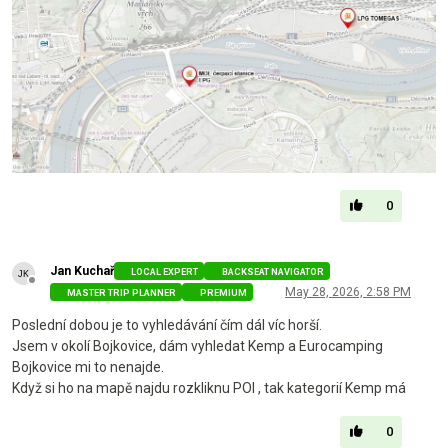
0
Jan Kuchař
LOCAL EXPERT
BACKSEAT NAVIGATOR
Offline
May 28, 2026, 2:58 PM
MASTER TRIP PLANNER
PREMIUM
Poslední dobou je to vyhledávání čím dál víc horší.
Jsem v okolí Bojkovice, dám vyhledat Kemp a Eurocamping
Bojkovice mi to nenajde.
Když si ho na mapě najdu rozkliknu POI , tak kategorií Kemp má
0