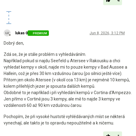
4
lukas 0
Jun 8, 2026, 3:12 PM
PREMIUM
Offline
Dobrý den,
Zdá se, že je stále problém s vyhledáváním.
Například pokud si najdu Seefeld u Atersee v Rakousku a chci
vyhledat kempy v okolí, najde mi to pouze kempy v Bad Aussee a
Hallein, což je přes 30 km vzdušnou čarou (po silnici ještě více).
Přitom jen okolo Atersee (v okolí cca 13 km) je nejméně 10 kempů,
kolem přilehlých jezer je spousta dalších kempů.
Obdobné to je například i při vyhledání kempů v Cortina d'Ampezzo.
Jen přímo v Cortině jsou 3 kempy, ale mě to najde 3 kempy ve
vzdálenosti 60 až 90 km vzdušnou čarou.
Pochopím, že při vysoké hustotě vyhlédávaných míst se některá
vynechají, ale takto je to opravdu nepoužitelné a k ničemu.