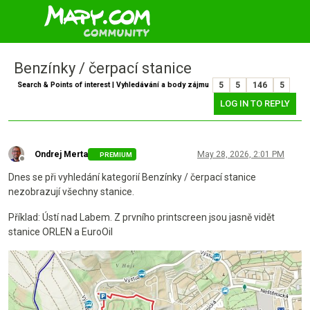
Benzínky / čerpací stanice
Search & Points of interest | Vyhledávání a body zájmu
5
5
146
5
LOG IN TO REPLY
Ondrej Merta
May 28, 2026, 2:01 PM
PREMIUM
Offline
Dnes se při vyhledání kategorií Benzínky / čerpací stanice
nezobrazují všechny stanice.
Příklad: Ústí nad Labem. Z prvního printscreen jsou jasně vidět
stanice ORLEN a EuroOil