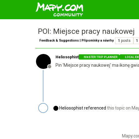
POI: Miejsce pracy naukowej
Feedback & Suggestions | Připomínky a návrhy
1
posts
1
Heliosophist
MASTER TRIP PLANNER
LOCAL EX
Pin 'Miejsce pracy naukowej' ma ikonę gwiaz
Offline
Heliosophist
referenced
this topic on
May
Mapy.com