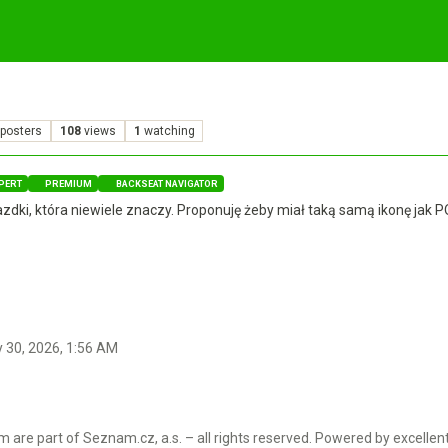
posters
108
views
1
watching
PERT
PREMIUM
BACKSEAT NAVIGATOR
dki, która niewiele znaczy. Proponuję żeby miał taką samą ikonę jak POI
 30, 2026, 1:56 AM
 are part of Seznam.cz, a.s. – all rights reserved. Powered by excellen