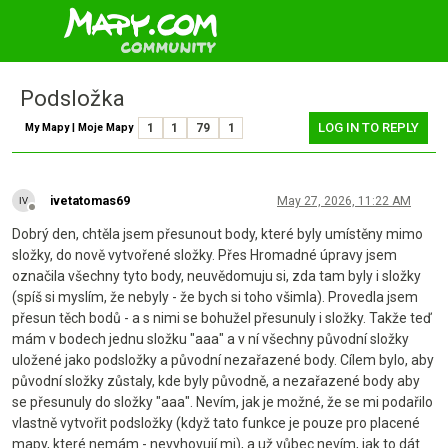
Podsložka
LOG IN TO REPLY
My Mapy | Moje Mapy
1
1
79
1
ivetatomas69
May 27, 2026, 11:22 AM
Offline
Dobrý den, chtěla jsem přesunout body, které byly umístěny mimo
složky, do nově vytvořené složky. Přes Hromadné úpravy jsem
označila všechny tyto body, neuvědomuju si, zda tam byly i složky
(spíš si myslím, že nebyly - že bych si toho všimla). Provedla jsem
přesun těch bodů - a s nimi se bohužel přesunuly i složky. Takže teď
mám v bodech jednu složku "aaa" a v ní všechny původní složky
uložené jako podsložky a původní nezařazené body. Cílem bylo, aby
původní složky zůstaly, kde byly původně, a nezařazené body aby
se přesunuly do složky "aaa". Nevím, jak je možné, že se mi podařilo
vlastně vytvořit podsložky (když tato funkce je pouze pro placené
mapy, které nemám - nevyhovují mi), a už vůbec nevím, jak to dát