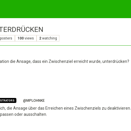
NTERDRÜCKEN
posters
100
views
2
watching
ation die Ansage, dass ein Zwischenziel erreicht wurde, unterdrücken?
@MPLOHNKE
ISTRATORS
glich, die Ansage über das Erreichen eines Zwischenziels zu deaktivier
npassen oder ausschalten.