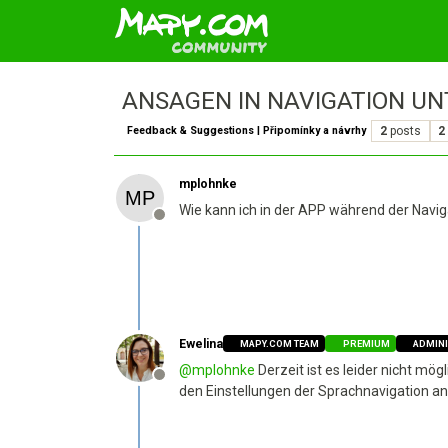
ANSAGEN IN NAVIGATION U
Feedback & Suggestions | Připomínky a návrhy
2
posts
2
mplohnke
Wie kann ich in der APP während der Navig
Offline
Ewelina
MAPY.COM TEAM
PREMIUM
ADMIN
@
mplohnke
Derzeit ist es leider nicht mö
Offline
den Einstellungen der Sprachnavigation a