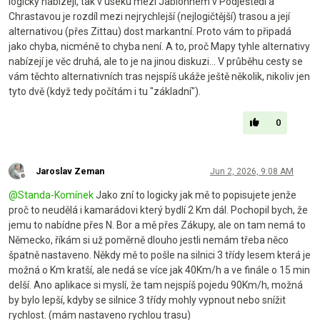
logicky nabízejí, tak v úseku mezi Jablonném v Podještědí a
Chrastavou je rozdíl mezi nejrychlejší (nejlogičtější) trasou a její
alternativou (přes Zittau) dost markantní. Proto vám to připadá
jako chyba, nicméně to chyba není. A to, proč Mapy tyhle alternativy
nabízejí je věc druhá, ale to je na jinou diskuzi... V průběhu cesty se
vám těchto alternativních tras nejspíš ukáže ještě několik, nikoliv jen
tyto dvě (když tedy počítám i tu "základní").
0
Jaroslav Zeman
Jun 2, 2026, 9:08 AM
Offline
@
Standa-Komínek
Jako zní to logicky jak mě to popisujete jenže
proč to neudělá i kamarádovi který bydlí 2 Km dál. Pochopil bych, že
jemu to nabídne přes N. Bor a mě přes Zákupy, ale on tam nemá to
Německo, říkám si už poměrně dlouho jestli nemám třeba něco
špatně nastaveno. Někdy mě to pošle na silnici 3 třídy lesem která je
možná o Km kratší, ale nedá se více jak 40Km/h a ve finále o 15 min
delší. Ano aplikace si myslí, že tam nejspíš pojedu 90Km/h, možná
by bylo lepší, kdyby se silnice 3 třídy mohly vypnout nebo snížit
rychlost. (mám nastaveno rychlou trasu)