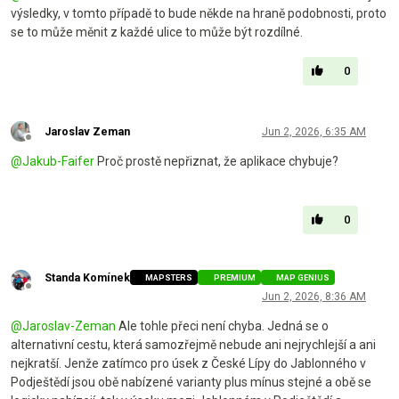
výsledky, v tomto případě to bude někde na hraně podobnosti, proto
se to může měnit z každé ulice to může být rozdílné.
0
Jaroslav Zeman
Jun 2, 2026, 6:35 AM
Offline
@
Jakub-Faifer
Proč prostě nepřiznat, že aplikace chybuje?
0
Standa Komínek
MAPSTERS
PREMIUM
MAP GENIUS
Offline
Jun 2, 2026, 8:36 AM
@
Jaroslav-Zeman
Ale tohle přeci není chyba. Jedná se o
alternativní cestu, která samozřejmě nebude ani nejrychlejší a ani
nejkratší. Jenže zatímco pro úsek z České Lípy do Jablonného v
Podještědí jsou obě nabízené varianty plus mínus stejné a obě se