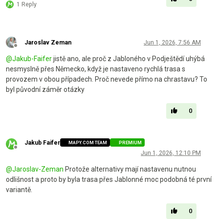
1 Reply
Jaroslav Zeman
Jun 1, 2026, 7:56 AM
Offline
@
Jakub-Faifer
jistě ano, ale proč z Jabloného v Podještědí uhýbá
nesmyslně přes Německo, když je nastaveno rychlá trasa s
provozem v obou případech. Proč nevede přímo na chrastavu? To
byl původní záměr otázky
0
Jakub Faifer
MAPY.COM TEAM
PREMIUM
Offline
Jun 1, 2026, 12:10 PM
@
Jaroslav-Zeman
Protože alternativy mají nastavenu nutnou
odlišnost a proto by byla trasa přes Jablonné moc podobná té první
variantě.
0