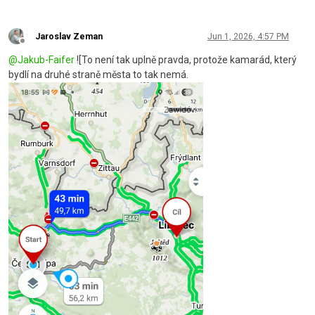
Jaroslav Zeman
Jun 1, 2026, 4:57 PM
Offline
@
Jakub-Faifer
![To není tak uplně pravda, protože kamarád, který
bydlí na druhé straně města to tak nemá.