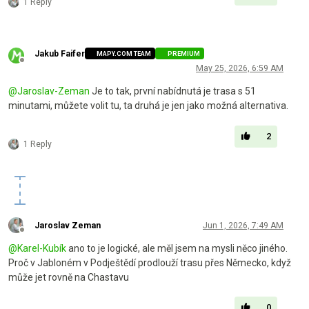
1 Reply
Jakub Faifer
MAPY.COM TEAM
PREMIUM
Offline
May 25, 2026, 6:59 AM
@
Jaroslav-Zeman
Je to tak, první nabídnutá je trasa s 51
minutami, můžete volit tu, ta druhá je jen jako možná alternativa.
2
1 Reply
Jaroslav Zeman
Jun 1, 2026, 7:49 AM
Offline
@
Karel-Kubík
ano to je logické, ale měl jsem na mysli něco jiného.
Proč v Jabloném v Podještědí prodlouží trasu přes Německo, když
může jet rovně na Chastavu
0