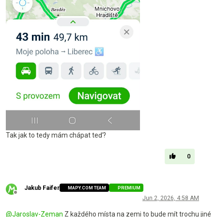
Tak jak to tedy mám chápat teď?
0
Jakub Faifer
MAPY.COM TEAM
PREMIUM
Offline
Jun 2, 2026, 4:58 AM
@
Jaroslav-Zeman
Z každého místa na zemi to bude mít trochu jiné