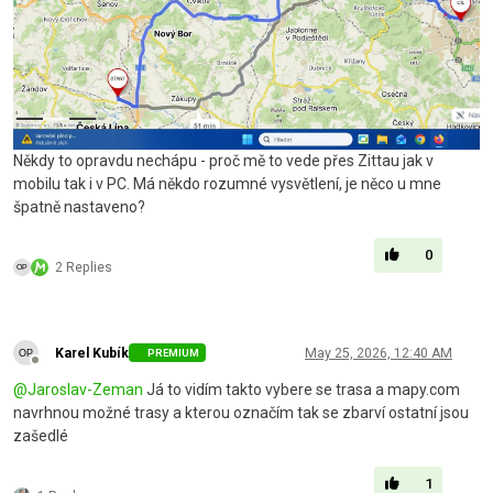
Někdy to opravdu nechápu - proč mě to vede přes Zittau jak v
mobilu tak i v PC. Má někdo rozumné vysvětlení, je něco u mne
špatně nastaveno?
0
2 Replies
Karel Kubík
May 25, 2026, 12:40 AM
PREMIUM
Offline
@
Jaroslav-Zeman
Já to vidím takto vybere se trasa a mapy.com
navrhnou možné trasy a kterou označím tak se zbarví ostatní jsou
zašedlé
1