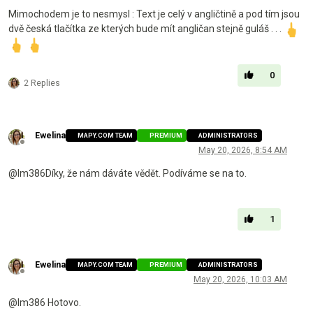
Mimochodem je to nesmysl : Text je celý v angličtině a pod tím jsou
dvě česká tlačítka ze kterých bude mít angličan stejně guláš . . .
0
2 Replies
Ewelina
MAPY.COM TEAM
PREMIUM
ADMINISTRATORS
Offline
May 20, 2026, 8:54 AM
@lm386Díky, že nám dáváte vědět. Podíváme se na to.
1
Ewelina
MAPY.COM TEAM
PREMIUM
ADMINISTRATORS
Offline
May 20, 2026, 10:03 AM
@lm386 Hotovo.