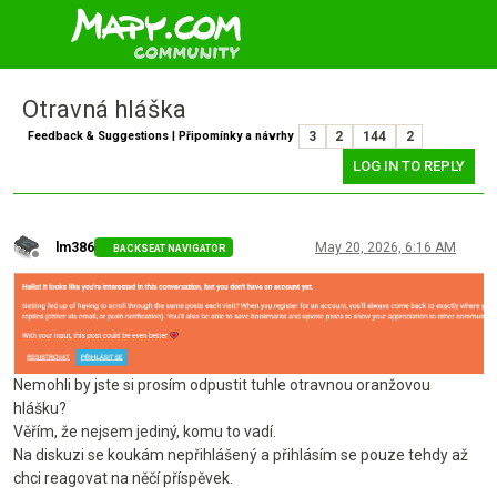
Otravná hláška
Feedback & Suggestions | Připomínky a návrhy
3
2
144
2
LOG IN TO REPLY
lm386
May 20, 2026, 6:16 AM
BACKSEAT NAVIGATOR
Offline
Nemohli by jste si prosím odpustit tuhle otravnou oranžovou
hlášku?
Věřím, že nejsem jediný, komu to vadí.
Na diskuzi se koukám nepřihlášený a přihlásím se pouze tehdy až
chci reagovat na něčí příspěvek.