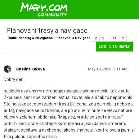
Planovani trasy a navigace
Route Planning & Navigation | Plánování a Navigace
2
2
171
2
LOG IN TO REPLY
Kateřina Kučová
May 19, 2026, 5:11 AM
Offline
Dobry den,
posledni dva dny mi nefunguje navigace jak na mobilu, tak v aute.
Zkousela jsem obe zarizeni aktualizovat, ale ani tak to nepomohlo.
Stejne, jako predtim zadam trasu (je jedno, zda do mobilu nebo do
auta), navigace se rozbehne, ale po ani ne minute se vlevo nahore
objevi v zelenem obdelniku "Mapy.cz, vratte se zpet na trasu"
pritom jsem stale na stejne komunikaci a jedu danym smerem,
stale prepocitava a nechce se jakoby chytnout, konfrolovala jsem si
to a polohu zapnutou mam.