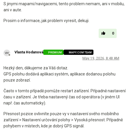
S jinymi mapami/navigacemi, tento problem nemam, ani v mobilu,
ani v aute.
Prosim o informace, jak problem vyresit, dekuji.
0
Vlasta Hodanová
PREMIUM
MAPY.COM TEAM
Offline
May 19, 2026, 8:48 AM
Hezký den, děkujeme za Váš dotaz.
GPS polohu dodává aplikaci systém, aplikace dodanou polohu
pouze zobrazí.
Často v tomto případě pomůže restart zařízení. Případně nastavení
času v zařízení. Je třeba nastavený čas od operátora (v jiném UI
např. čas automaticky).
Přesnost pozice ovlivníte pouze vy v nastavení svého mobilního
zařízení > Nastavení určování polohy > Vysoká přesnost. Případně
pohybem v místech, kde je dobrý GPS signál.