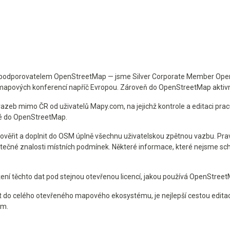
odporovatelem OpenStreetMap — jsme Silver Corporate Member Open
apových konferencí napříč Evropou. Zároveň do OpenStreetMap aktivně
zeb mimo ČR od uživatelů Mapy.com, na jejichž kontrole a editaci prac
ké do OpenStreetMap.
e ověřit a doplnit do OSM úplně všechnu uživatelskou zpětnou vazbu. P
čné znalosti místních podmínek. Některé informace, které nejsme schop
 těchto dat pod stejnou otevřenou licencí, jakou používá OpenStreet
pět do celého otevřeného mapového ekosystému, je nejlepší cestou edi
om.