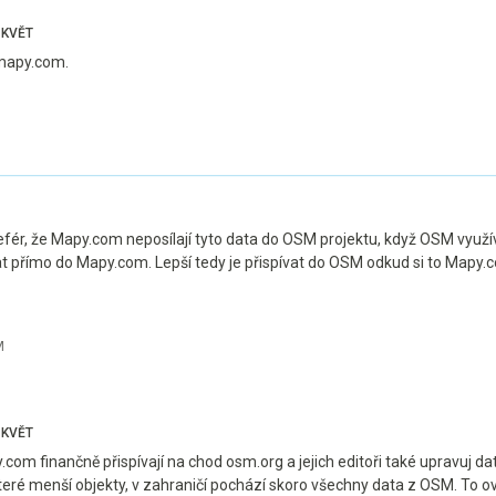
KVĚT
mapy.com.
fér, že Mapy.com neposílají tyto data do OSM projektu, když OSM využívaj
at přímo do Mapy.com. Lepší tedy je přispívat do OSM odkud si to Mapy.
M
KVĚT
com finančně přispívají na chod osm.org a jejich editoři také upravuj d
teré menší objekty, v zahraničí pochází skoro všechny data z OSM. To