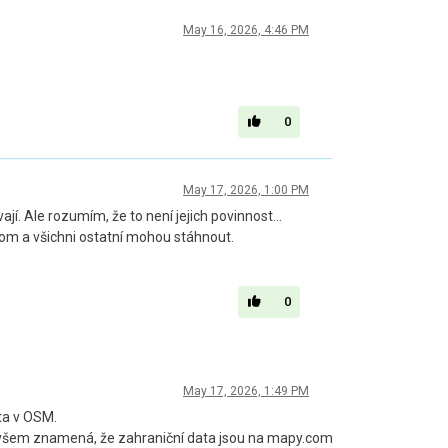
May 16, 2026, 4:46 PM
0
May 17, 2026, 1:00 PM
í. Ale rozumím, že to není jejich povinnost...
com a všichni ostatní mohou stáhnout.
0
May 17, 2026, 1:49 PM
ata v OSM.
 ovšem znamená, že zahraniční data jsou na mapy.com