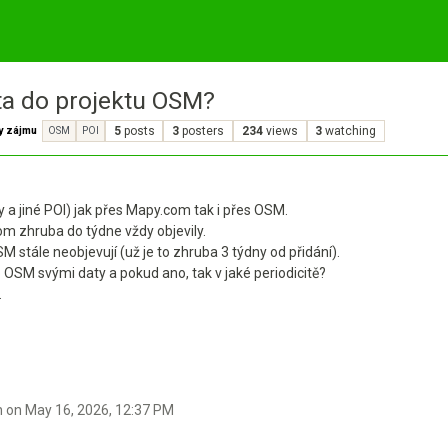
ta do projektu OSM?
dy zájmu
5
posts
3
posters
234
views
3
watching
OSM
POI
a jiné POI) jak přes Mapy.com tak i přes OSM.
om zhruba do týdne vždy objevily.
 stále neobjevují (už je to zhruba 3 týdny od přidání).
do OSM svými daty a pokud ano, tak v jaké periodicitě?
.
n on
May 16, 2026, 12:37 PM