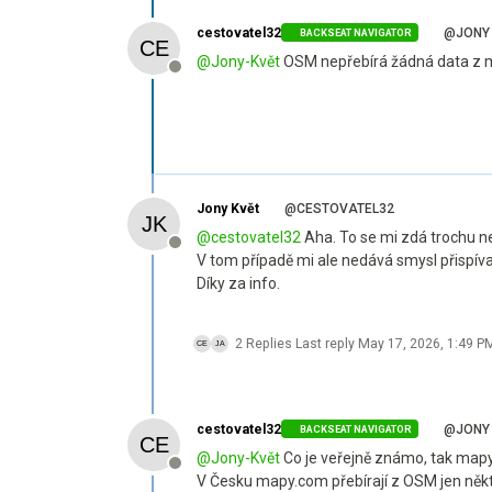
cestovatel32
@JONY 
BACKSEAT NAVIGATOR
@
Jony-Květ
OSM nepřebírá žádná data z 
Offline
Jony Květ
@CESTOVATEL32
@
cestovatel32
Aha. To se mi zdá trochu ne
Offline
V tom případě mi ale nedává smysl přispív
Díky za info.
2 Replies
Last reply
May 17, 2026, 1:49 P
cestovatel32
@JONY 
BACKSEAT NAVIGATOR
@
Jony-Květ
Co je veřejně známo, tak mapy.
Offline
V Česku mapy.com přebírají z OSM jen něk