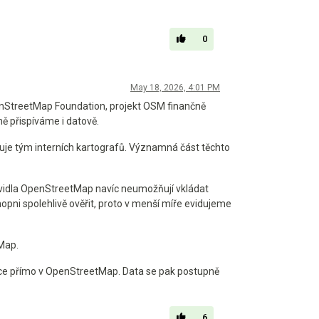
0
May 18, 2026, 4:01 PM
StreetMap Foundation, projekt OSM finančně
 přispíváme i datově.
uje tým interních kartografů. Významná část těchto
ravidla OpenStreetMap navíc neumožňují vkládat
ni spolehlivě ověřit, proto v menší míře evidujeme
Map.
tace přímo v OpenStreetMap. Data se pak postupně
6