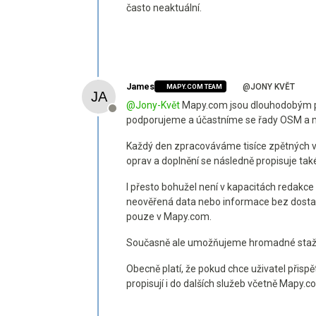
často neaktuální.
James
@JONY KVĚT
MAPY.COM TEAM
@
Jony-Květ
Mapy.com jsou dlouhodobým p
Offline
podporujeme a účastníme se řady OSM a m
Každý den zpracováváme tisíce zpětných va
oprav a doplnění se následně propisuje ta
I přesto bohužel není v kapacitách redakc
neověřená data nebo informace bez dostate
pouze v Mapy.com.
Současně ale umožňujeme hromadné stažení
Obecně platí, že pokud chce uživatel přis
propisují i do dalších služeb včetně Mapy.c