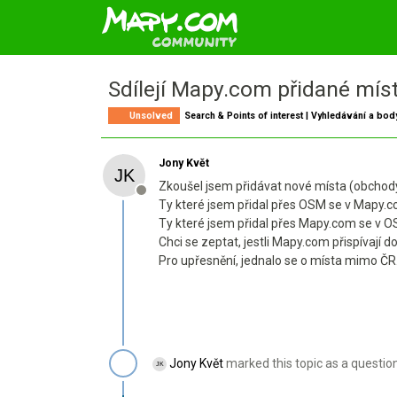
Sdílejí Mapy.com přidané mís
Unsolved
Search & Points of interest | Vyhledávání a bo
Jony Květ
Zkoušel jsem přidávat nové místa (obchody 
Offline
Ty které jsem přidal přes OSM se v Mapy.c
Ty které jsem přidal přes Mapy.com se v OSM
Chci se zeptat, jestli Mapy.com přispívají 
Pro upřesnění, jednalo se o místa mimo ČR
Jony Květ
marked this topic as a questio