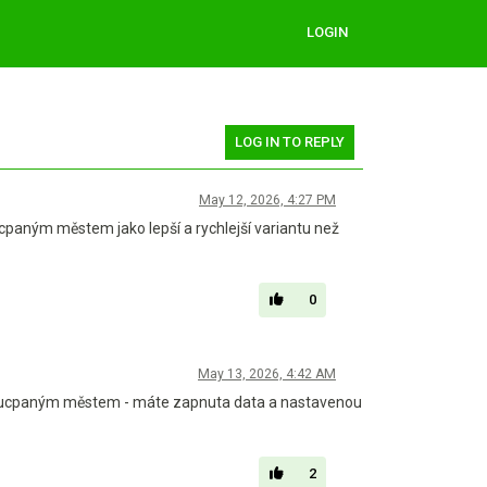
LOGIN
LOG IN TO REPLY
May 12, 2026, 4:27 PM
cpaným městem jako lepší a rychlejší variantu než
0
May 13, 2026, 4:42 AM
ce ucpaným městem - máte zapnuta data a nastavenou
2