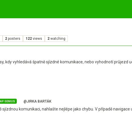
2
posters
122
views
2
watching
asy, kdy vyhledává špatně sjízdné komunikace, nebo vyhodnotí průjezd u
@JIRKA BARTÁK
AP GENIUS
 sjízdnou komunikaci, nahlašte nejlépe jako chybu. V případě naviga