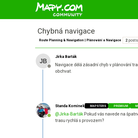
Chybná navigace
Route Planning & Navigation | Plánování a Navigace
2
posts
Jirka Barták
Navigace dělá zásadní chyb v plánování tr
Offline
obchvat.
Standa Komínek
MAPSTERS
PREMIUM
M
@
Jirka-Barták
Pokud vás navede na špatně
Online
trasu rychlá s provozem?