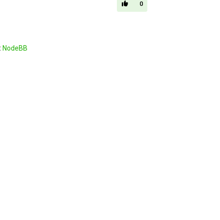
0
t
NodeBB