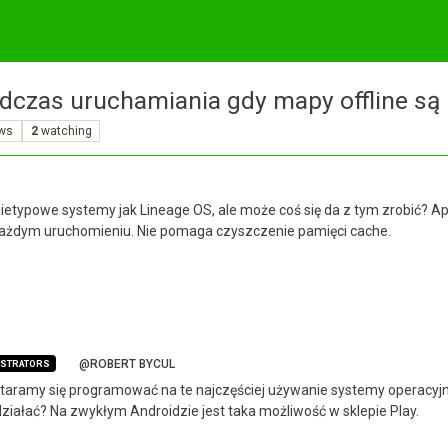
dczas uruchamiania gdy mapy offline są
ews
2
watching
etypowe systemy jak Lineage OS, ale może coś się da z tym zrobić? Apli
zy każdym uruchomieniu. Nie pomaga czyszczenie pamięci cache.
@ROBERT BYCUL
ISTRATORS
staramy się programować na te najczęściej używanie systemy operacyjn
działać? Na zwykłym Androidzie jest taka możliwość w sklepie Play.