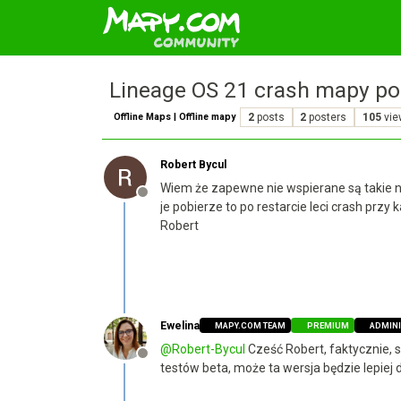
Lineage OS 21 crash mapy po
Offline Maps | Offline mapy
2
posts
2
posters
105
vi
Robert Bycul
Wiem że zapewne nie wspierane są takie ni
Offline
je pobierze to po restarcie leci crash pr
Robert
Ewelina
MAPY.COM TEAM
PREMIUM
ADMIN
@
Robert-Bycul
Cześć Robert, faktycznie, 
Offline
testów beta, może ta wersja będzie lepiej 