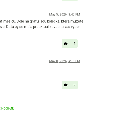
May 5, 2026, 3:45 PM
raf mesicu. Dole na grafu jsou kolecka, ktera muzete
ovo. Data by se mela preaktualizovat na vas vyber.
1
May 8, 2026, 4:15 PM
0
t
NodeBB