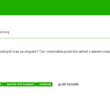
tching
uložených tras ze stopaře? Tzn. minimálně počet km aktivit v daném mě
@JIŘÍ ŠAFAŘÍK
R
MASTER TRIP PLANNER
PREMIUM