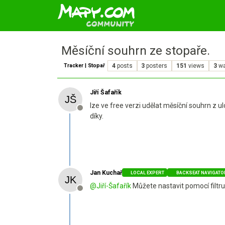
Měsíční souhrn ze stopaře.
Tracker | Stopař
4
posts
3
posters
151
views
3
wa
Jiří Šafařík
lze ve free verzi udělat měsíční souhrn z 
Offline
díky.
Jan Kuchař
LOCAL EXPERT
BACKSEAT NAVIGATO
@
Jiří-Šafařík
Můžete nastavit pomocí filtru
Offline