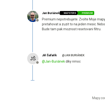
Jan Buriánek
MAPSTERS
PREMIUM
Premium nepotrebujete. Zvolte Moje mapy > A
Offline
pretahovat a zuzit to na jeden mesic. Nebo
Bude tam pak moznost resetovani filtru.
Jiří Šafařík
@JAN BURIÁNEK
@
Jan-Buriánek
díky nmoc
Offline
Mapy.com