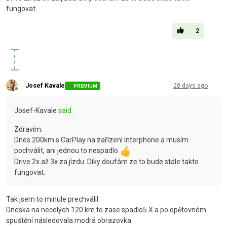
fungovat.
2
Josef Kavale
28 days ago
PREMIUM
Offline
Josef-Kavale
said
:
Zdravím.
Dnes 200km s CarPlay na zařízení Interphone a musím
pochválit, ani jednou to nespadlo.
Drive 2x až 3x za jízdu. Díky doufám ze to bude stále takto
fungovat.
Tak jsem to minule prechválil.
Dneska na necelých 120 km to zase spadlo5 X a po opětovném
spuštění následovala modrá obrazovka.