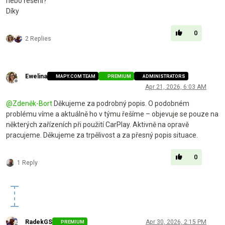
nebo řešení?
Díky
0
2 Replies
Ewelina
MAPY.COM TEAM
PREMIUM
ADMINISTRATORS
Offline
Apr 21, 2026, 6:03 AM
@
Zdeněk-Bort
Děkujeme za podrobný popis. O podobném
problému víme a aktuálně ho v týmu řešíme – objevuje se pouze na
některých zařízeních při použití CarPlay. Aktivně na opravě
pracujeme. Děkujeme za trpělivost a za přesný popis situace.
0
1 Reply
RadekGS
Apr 30, 2026, 2:15 PM
PREMIUM