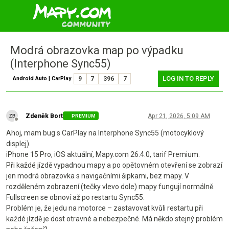
Modrá obrazovka map po výpadku
(Interphone Sync55)
LOG IN TO REPLY
Android Auto | CarPlay
9
7
396
7
Zdeněk Bort
Apr 21, 2026, 5:09 AM
PREMIUM
Offline
Ahoj, mam bug s CarPlay na Interphone Sync55 (motocyklový
displej).
iPhone 15 Pro, iOS aktuální, Mapy.com 26.4.0, tarif Premium.
Při každé jízdě vypadnou mapy a po opětovném otevření se zobrazí
jen modrá obrazovka s navigačními šipkami, bez mapy. V
rozděleném zobrazení (tečky vlevo dole) mapy fungují normálně.
Fullscreen se obnoví až po restartu Sync55.
Problém je, že jedu na motorce – zastavovat kvůli restartu při
každé jízdě je dost otravné a nebezpečné. Má někdo stejný problém