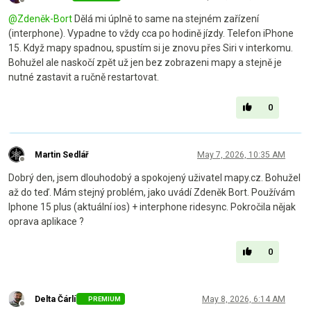
Offline
@
Zdeněk-Bort
Dělá mi úplně to same na stejném zařízení
(interphone). Vypadne to vždy cca po hodině jízdy. Telefon iPhone
15. Když mapy spadnou, spustím si je znovu přes Siri v interkomu.
Bohužel ale naskočí zpět už jen bez zobrazeni mapy a stejně je
nutné zastavit a ručně restartovat.
0
Martin Sedlář
May 7, 2026, 10:35 AM
Offline
Dobrý den, jsem dlouhodobý a spokojený uživatel mapy.cz. Bohužel
až do teď. Mám stejný problém, jako uvádí Zdeněk Bort. Používám
Iphone 15 plus (aktuální ios) + interphone ridesync. Pokročila nějak
oprava aplikace ?
0
Delta Čárlí
May 8, 2026, 6:14 AM
PREMIUM
Offline