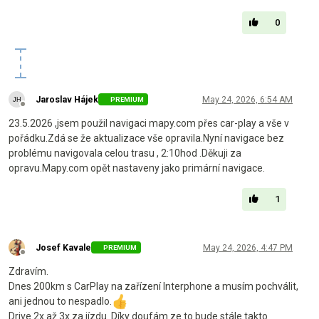
0
Jaroslav Hájek
May 24, 2026, 6:54 AM
PREMIUM
Offline
23.5.2026 ,jsem použil navigaci mapy.com přes car-play a vše v
pořádku.Zdá se že aktualizace vše opravila.Nyní navigace bez
problému navigovala celou trasu , 2:10hod .Děkuji za
opravu.Mapy.com opět nastaveny jako primární navigace.
1
Josef Kavale
May 24, 2026, 4:47 PM
PREMIUM
Offline
Zdravím.
Dnes 200km s CarPlay na zařízení Interphone a musím pochválit,
ani jednou to nespadlo.
Drive 2x až 3x za jízdu. Díky doufám ze to bude stále takto