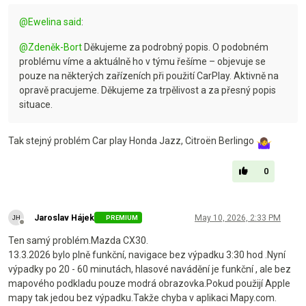
@
Ewelina
said
:
@
Zdeněk-Bort
Děkujeme za podrobný popis. O podobném
problému víme a aktuálně ho v týmu řešíme – objevuje se
pouze na některých zařízeních při použití CarPlay. Aktivně na
opravě pracujeme. Děkujeme za trpělivost a za přesný popis
situace.
Tak stejný problém Car play Honda Jazz, Citroën Berlingo
0
Jaroslav Hájek
May 10, 2026, 2:33 PM
PREMIUM
Offline
Ten samý problém.Mazda CX30.
13.3.2026 bylo plně funkční, navigace bez výpadku 3:30 hod .Nyní
výpadky po 20 - 60 minutách, hlasové navádění je funkční , ale bez
mapového podkladu pouze modrá obrazovka.Pokud použijí Apple
mapy tak jedou bez výpadku.Takže chyba v aplikaci Mapy.com.