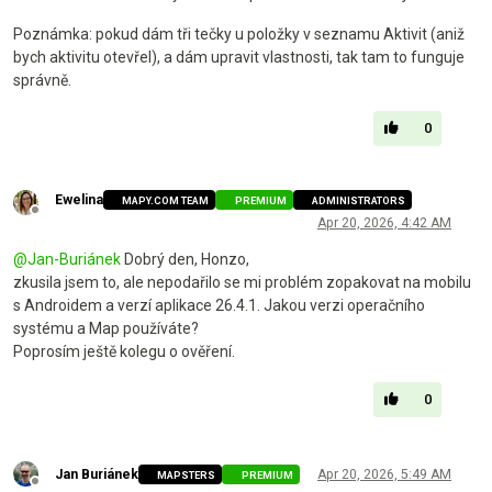
Poznámka: pokud dám tři tečky u položky v seznamu Aktivit (aniž
bych aktivitu otevřel), a dám upravit vlastnosti, tak tam to funguje
správně.
0
Ewelina
MAPY.COM TEAM
PREMIUM
ADMINISTRATORS
Offline
Apr 20, 2026, 4:42 AM
@
Jan-Buriánek
Dobrý den, Honzo,
zkusila jsem to, ale nepodařilo se mi problém zopakovat na mobilu
s Androidem a verzí aplikace 26.4.1. Jakou verzi operačního
systému a Map používáte?
Poprosím ještě kolegu o ověření.
0
Jan Buriánek
Apr 20, 2026, 5:49 AM
MAPSTERS
PREMIUM
Offline