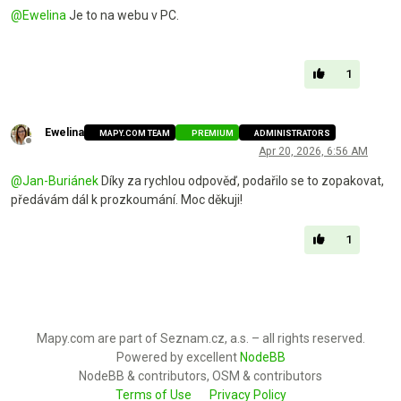
@
Ewelina
Je to na webu v PC.
1
Ewelina
MAPY.COM TEAM
PREMIUM
ADMINISTRATORS
Offline
Apr 20, 2026, 6:56 AM
@
Jan-Buriánek
Díky za rychlou odpověď, podařilo se to zopakovat,
předávám dál k prozkoumání. Moc děkuji!
1
Mapy.com are part of Seznam.cz, a.s. – all rights reserved.
Powered by excellent
NodeBB
NodeBB & contributors, OSM & contributors
Terms of Use
Privacy Policy