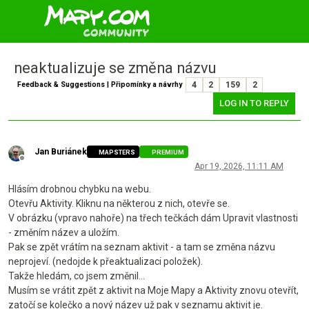
neaktualizuje se změna názvu
Feedback & Suggestions | Připomínky a návrhy
4
2
159
2
LOG IN TO REPLY
Jan Buriánek
MAPSTERS
PREMIUM
Offline
Apr 19, 2026, 11:11 AM
Hlásím drobnou chybku na webu.
Otevřu Aktivity. Kliknu na některou z nich, otevře se.
V obrázku (vpravo nahoře) na třech tečkách dám Upravit vlastnosti
- změním název a uložím.
Pak se zpět vrátím na seznam aktivit - a tam se změna názvu
neprojeví. (nedojde k přeaktualizaci položek).
Takže hledám, co jsem změnil...
Musím se vrátit zpět z aktivit na Moje Mapy a Aktivity znovu otevřít,
zatočí se kolečko a nový název už pak v seznamu aktivit je.