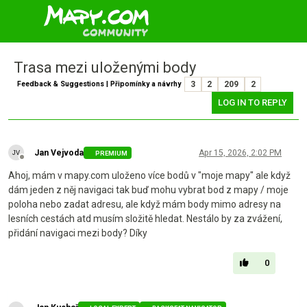
Trasa mezi uloženými body
Feedback & Suggestions | Připomínky a návrhy
3
2
209
2
LOG IN TO REPLY
Jan Vejvoda
Apr 15, 2026, 2:02 PM
PREMIUM
Offline
Ahoj, mám v mapy.com uloženo více bodů v "moje mapy" ale když
dám jeden z něj navigaci tak buď mohu vybrat bod z mapy / moje
poloha nebo zadat adresu, ale když mám body mimo adresy na
lesních cestách atd musím složitě hledat. Nestálo by za zvážení,
přidání navigaci mezi body? Díky
0