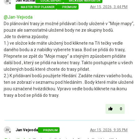
Jan Kuchař
LOCAL EXPERT
BACKSEAT NAVIGATOR
Offline
Apr 15, 2026, 3:44 PM
MASTER TRIP PLANNER
PREMIUM
@
Jan-Vejvoda
Do plánování trasy je možné přidávat i body uložené v "Moje mapy",
pouze ale samostatně uložené body ne ze skupiny bodů.
Jde to dvěma způsoby.
1.) ve složce kde máte uložený bod kliknete na Tři tečky vedle
daného bodu a z nabídky vyberete trasa. Bod se přidá do trasy,
Přepnete se zpět do "Moje mapy" a stejným způsobem přidáte
další bod , který se přidá na konec trasy. Takto postupujete u všech
uložených bodů které chcete do trasy přidat.
2.) K přidávaní bodů použijete Hledání. Zadáte název vašeho bodu,
ten se zobrazí v seznamu pod hledáním . Body které máte uložené
jsou označené hvězdičkou. Vpravo vedle bodu kliknete na ikonu
trasy a bod se přidá do trasy.
0
Jan Vejvoda
Apr 15, 2026, 9:35 PM
PREMIUM
Offline