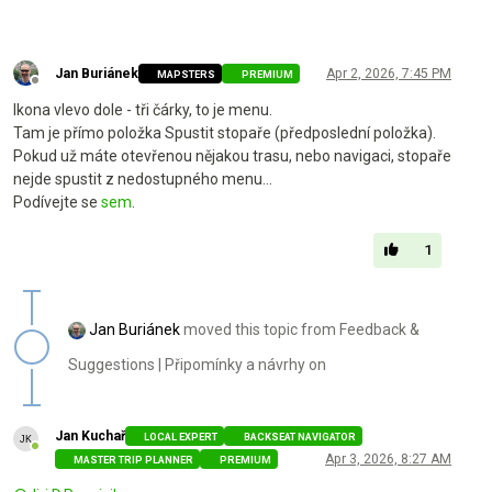
Jan Buriánek
Apr 2, 2026, 7:45 PM
MAPSTERS
PREMIUM
Offline
Ikona vlevo dole - tři čárky, to je menu.
Tam je přímo položka Spustit stopaře (předposlední položka).
Pokud už máte otevřenou nějakou trasu, nebo navigaci, stopaře
nejde spustit z nedostupného menu...
Podívejte se
sem
.
1
Jan Buriánek
moved this topic from Feedback &
Suggestions | Připomínky a návrhy on
Jan Kuchař
LOCAL EXPERT
BACKSEAT NAVIGATOR
Online
Apr 3, 2026, 8:27 AM
MASTER TRIP PLANNER
PREMIUM