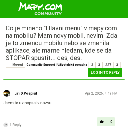
Co je mineno "Hlavni menu" v mapy.com
na mobilu? Mam novy mobil, nevim. Zda
je to zmenou mobilu nebo se zmenila
aplikace, ale marne hledam, kde se da
STOPAR spustit... des, des.
Moved
Community Support | Uživatelská poradna
3
3
227
3
LOG IN TO REPLY
Jiri.D.Pospisil
Apr 2, 2026, 4:49 PM
Offline
Jsem to uz napsal v nazvu....
0
1 Reply