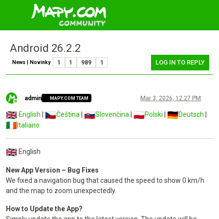
Android 26.2.2
LOG IN TO REPLY
News | Novinky
1
1
989
1
admin
Mar 3, 2026, 12:27 PM
MAPY.COM TEAM
Online
English
|
Čeština
|
Slovenčina
|
Polski
|
Deutsch
|
Italiano
English
New App Version – Bug Fixes
We fixed a navigation bug that caused the speed to show 0 km/h
and the map to zoom unexpectedly.
How to Update the App?