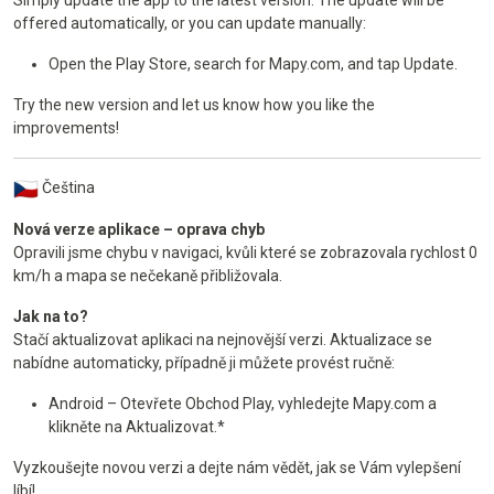
Simply update the app to the latest version. The update will be
offered automatically, or you can update manually:
Open the Play Store, search for Mapy.com, and tap Update.
Try the new version and let us know how you like the
improvements!
Čeština
Nová verze aplikace – oprava chyb
Opravili jsme chybu v navigaci, kvůli které se zobrazovala rychlost 0
km/h a mapa se nečekaně přibližovala.
Jak na to?
Stačí aktualizovat aplikaci na nejnovější verzi. Aktualizace se
nabídne automaticky, případně ji můžete provést ručně:
Android – Otevřete Obchod Play, vyhledejte Mapy.com a
klikněte na Aktualizovat.*
Vyzkoušejte novou verzi a dejte nám vědět, jak se Vám vylepšení
líbí!