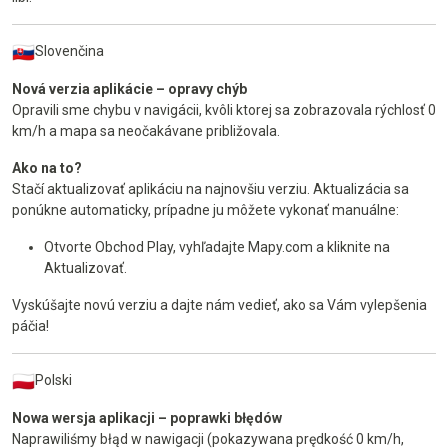
Slovenčina
Nová verzia aplikácie – opravy chýb
Opravili sme chybu v navigácii, kvôli ktorej sa zobrazovala rýchlosť 0
km/h a mapa sa neočakávane približovala.
Ako na to?
Stačí aktualizovať aplikáciu na najnovšiu verziu. Aktualizácia sa
ponúkne automaticky, prípadne ju môžete vykonať manuálne:
Otvorte Obchod Play, vyhľadajte Mapy.com a kliknite na
Aktualizovať.
Vyskúšajte novú verziu a dajte nám vedieť, ako sa Vám vylepšenia
páčia!
Polski
Nowa wersja aplikacji – poprawki błędów
Naprawiliśmy błąd w nawigacji (pokazywana prędkość 0 km/h,