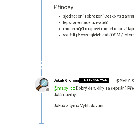
Přínosy
sjednocení zobrazení Česko vs zahran
lepší orientace uživatelů
modernější mapový model odpovídající
využití již existujících dat (OSM / inte
Jakub Groman
@MAPY_
MAPY.COM TEAM
@
mapy_cz
Dobrý den, díky za sepsání. Pře
Offline
další návrhy,
Jakub z týmu Vyhledávání