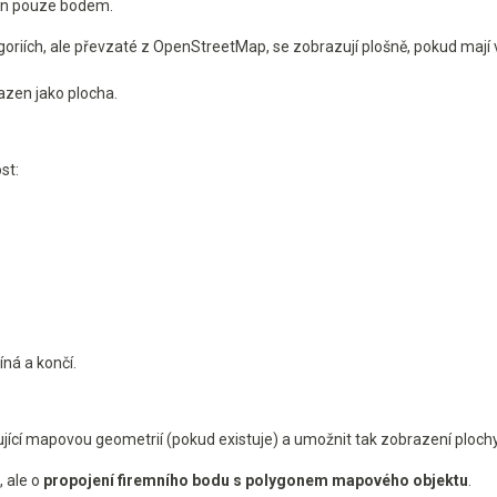
n pouze bodem.
oriích, ale převzaté z OpenStreetMap, se zobrazují plošně, pokud mají
zen jako plocha.
st:
íná a končí.
tující mapovou geometrií (pokud existuje) a umožnit tak zobrazení ploch
, ale o
propojení firemního bodu s polygonem mapového objektu
.