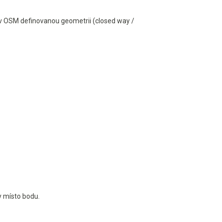
 v OSM definovanou geometrii (closed way /
y místo bodu.