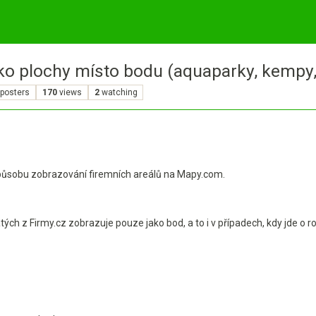
ako plochy místo bodu (aquaparky, kempy,
posters
170
views
2
watching
 způsobu zobrazování firemních areálů na Mapy.com.
ých z Firmy.cz zobrazuje pouze jako bod, a to i v případech, kdy jde o ro