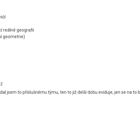
ičí
 reálné geografii
rní geometrie)
CZ
dal jsem to příslušnému týmu, ten to již delší dobu eviduje, jen se na t