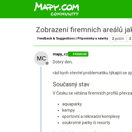
Zobrazení firemních areálů j
Feedback & Suggestions | Připomínky a návrhy
2
posts
2
mapy_cz
PREMIUM
Dobrý den,
Offline
rád bych otevřel problematiku týkající se
Současný stav
V Česku se většina firemních profilů převzat
aquaparky
kempy
sportovní a rekreační komplexy
soukromé parky či resorty