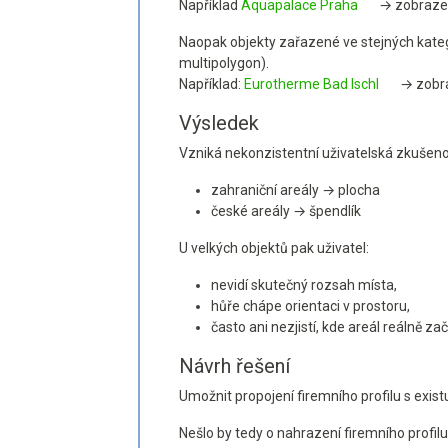
Například
Aquapalace Praha
→ zobraze
Naopak objekty zařazené ve stejných kateg
multipolygon).
Například:
Eurotherme Bad Ischl
→ zobra
Výsledek
Vzniká nekonzistentní uživatelská zkušeno
zahraniční areály → plocha
české areály → špendlík
U velkých objektů pak uživatel:
nevidí skutečný rozsah místa,
hůře chápe orientaci v prostoru,
často ani nezjistí, kde areál reálně zač
Návrh řešení
Umožnit propojení firemního profilu s exis
Nešlo by tedy o nahrazení firemního profilu