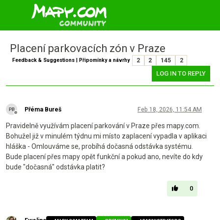
Placení parkovacích zón v Praze
Feedback & Suggestions | Připomínky a návrhy
2
2
145
2
LOG IN TO REPLY
Přéma Bureš
Feb 18, 2026, 11:54 AM
Offline
Pravidelně využívám placení parkování v Praze přes mapy.com.
Bohužel již v minulém týdnu mi místo zaplacení vypadla v aplikaci
hláška - Omlouváme se, probíhá dočasná odstávka systému.
Bude placení přes mapy opět funkční a pokud ano, nevíte do kdy
bude "dočasná" odstávka platit?
0