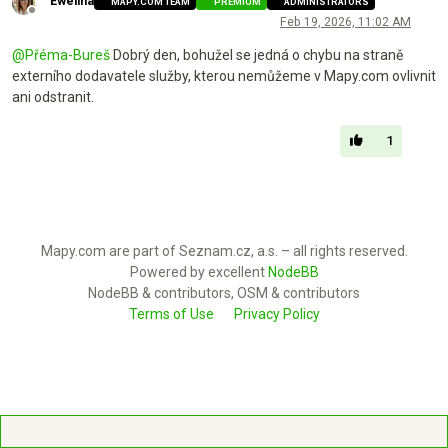
Ewelina
MAPY.COM TEAM
PREMIUM
ADMINISTRATORS
Offline
Feb 19, 2026, 11:02 AM
@
Přéma-Bureš
Dobrý den, bohužel se jedná o chybu na straně
externího dodavatele služby, kterou nemůžeme v Mapy.com ovlivnit
ani odstranit.
1
Mapy.com are part of Seznam.cz, a.s. – all rights reserved.
Powered by excellent
NodeBB
NodeBB & contributors, OSM & contributors
Terms of Use
Privacy Policy