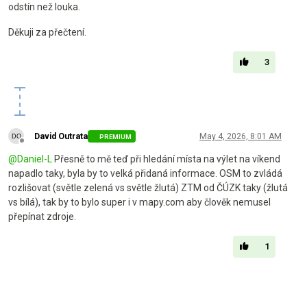
odstín než louka.
Děkuji za přečtení.
3
David Outrata
May 4, 2026, 8:01 AM
PREMIUM
Offline
@
Daniel-L
Přesně to mě teď při hledání místa na výlet na víkend
napadlo taky, byla by to velká přidaná informace. OSM to zvládá
rozlišovat (světle zelená vs světle žlutá) ZTM od ČÚZK taky (žlutá
vs bílá), tak by to bylo super i v mapy.com aby člověk nemusel
přepínat zdroje.
1