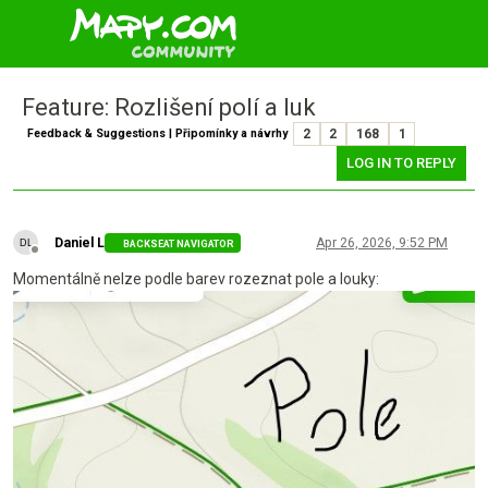
Feature: Rozlišení polí a luk
Feedback & Suggestions | Připomínky a návrhy
2
2
168
1
LOG IN TO REPLY
Daniel L
Apr 26, 2026, 9:52 PM
BACKSEAT NAVIGATOR
Offline
Momentálně nelze podle barev rozeznat pole a louky: