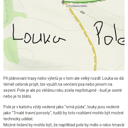
Při plánovaní trasy nebo výletů je v tom ale velký rozdíl. Louka se dá
téměř celorok projít, lze využít na venčení psa nebo jenom na
sezení. Pole je ale po většinu roku zcela nepřístupné - buď je oseté
nebo je to bláto.
Pole je v katstru vždy vedené jako "orná půda", louky jsou vedené
jako "Trvalé travní porosty", tudíž by toto rozlišení mohlo být možné
technicky udělat.
Možné řešení by mohlo být, že například pole by mělo o něco tmavší