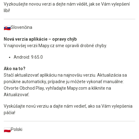
Vyzkoušejte novou verzi a dejte nám vědět, jak se Vám vylepšení
líbí!
Slovenčina
Nová verzia aplikácie – opravy chýb
V najnovšej verzii Mapy.cz sme opravili drobné chyby.
Android: 9.65.0
Ako na to?
Stačí aktualizovať aplikáciu na najnovšiu verziu. Aktualizácia sa
ponúkne automaticky, prípadne ju môžete vykonať manuálne:
Otvorte Obchod Play, vyhľadajte Mapy.com a kliknite na
Aktualizovať.
Vyskúšajte novú verziu a dajte nám vedieť, ako sa Vám vylepšenia
páčia!
Polski