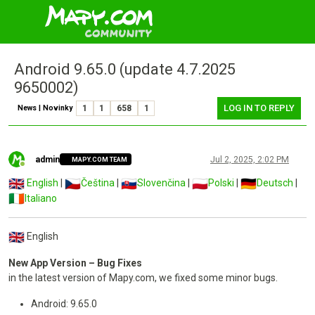
Android 9.65.0 (update 4.7.2025
9650002)
LOG IN TO REPLY
News | Novinky
1
1
658
1
admin
Jul 2, 2025, 2:02 PM
MAPY.COM TEAM
Online
English
|
Čeština
|
Slovenčina
|
Polski
|
Deutsch
|
Italiano
English
New App Version – Bug Fixes
in the latest version of Mapy.com, we fixed some minor bugs.
Android: 9.65.0