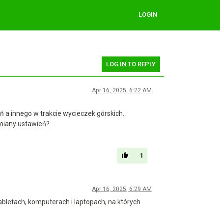
LOGIN
LOG IN TO REPLY
Apr 16, 2025, 6:22 AM
 a innego w trakcie wycieczek górskich.
miany ustawień?
1
Apr 16, 2025, 6:29 AM
abletach, komputerach i laptopach, na których