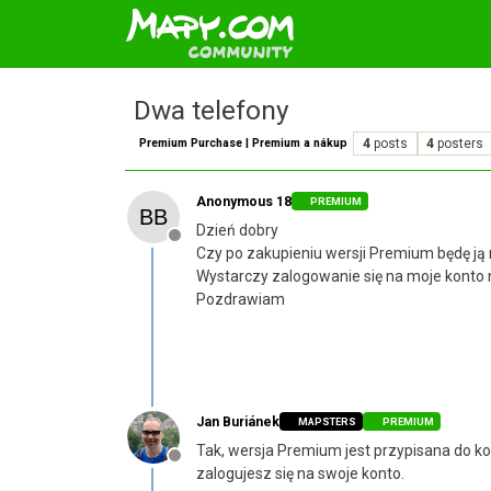
Dwa telefony
Premium Purchase | Premium a nákup
4
posts
4
posters
Anonymous 18
PREMIUM
Dzień dobry
Offline
Czy po zakupieniu wersji Premium będę ją
Wystarczy zalogowanie się na moje konto
Pozdrawiam
Jan Buriánek
MAPSTERS
PREMIUM
Tak, wersja Premium jest przypisana do kon
Offline
zalogujesz się na swoje konto.