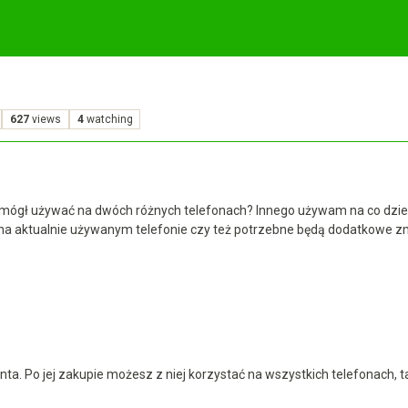
627
views
4
watching
 mógł używać na dwóch różnych telefonach? Innego używam na co dzień
 na aktualnie używanym telefonie czy też potrzebne będą dodatkowe z
ta. Po jej zakupie możesz z niej korzystać na wszystkich telefonach, t