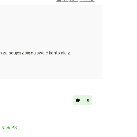
h zalogujesz się na swoje konto ale z
0
t
NodeBB