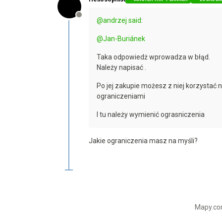
Offline
@
andrzej
said
:
@
Jan-Buriánek
Taka odpowiedż wprowadza w błąd.
Należy napisać .
Po jej zakupie możesz z niej korzystać 
ograniczeniami
I tu należy wymienić ograsniczenia
Jakie ograniczenia masz na myśli?
Mapy.com