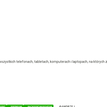
wszystkich telefonach, tabletach, komputerach i laptopach, na których 
@ANDRZEJ
PERT
PREMIUM
BACKSEAT NAVIGATOR