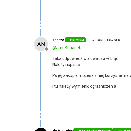
andrzej
@JAN BURIÁNEK
PREMIUM
@
Jan-Buriánek
Offline
Taka odpowiedż wprowadza w błąd.
Należy napisać .
Po jej zakupie możesz z niej korzystać na 
I tu należy wymienić ograsniczenia
Heliosophist
MASTER TRIP PLANNER
LOCAL EX